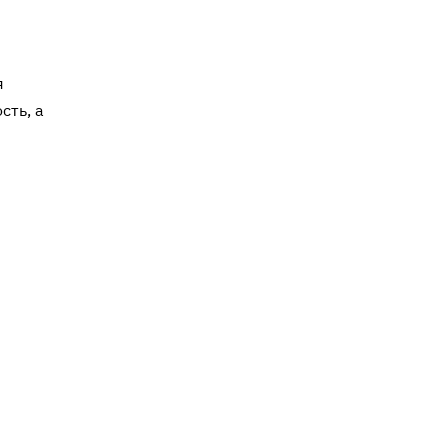
я
сть, а