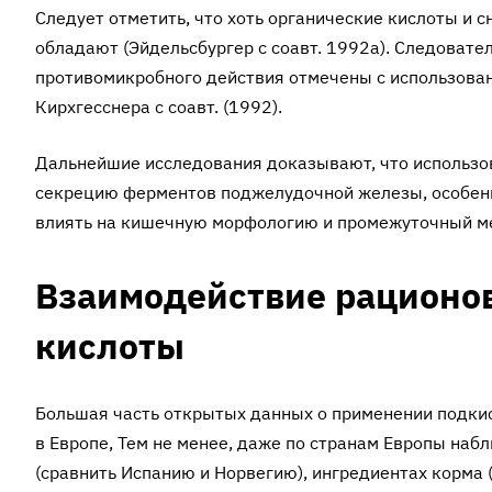
Следует отметить, что хоть органические кислоты и 
обладают (Эйдельсбургер с соавт. 1992а). Следовате
противомикробного действия отмечены с использо­ван
Кирхгесснера с соавт. (1992).
Дальнейшие исследования доказывают, что использов
секрецию ферментов поджелу­дочной железы, особенн
влиять на кишечную морфологию и промежуточный м
Взаимодействие рационо
кислоты
Большая часть открытых данных о применении подкис
в Европе, Тем не менее, даже по странам Европы на
(сравнить Испанию и Норвегию), ингредиентах корма 