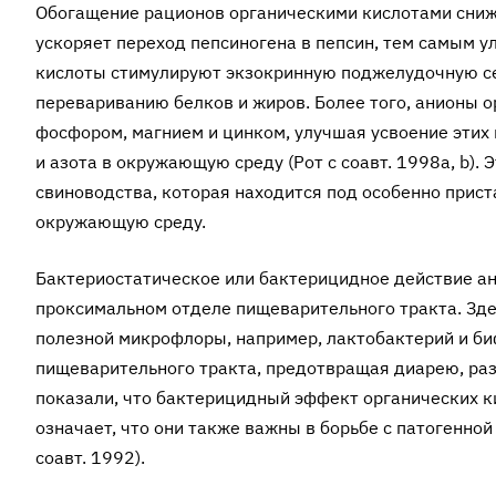
Обогащение рационов органическими кислотами снижа
ускоряет переход пепсиногена в пепсин, тем самым у
кислоты стимулируют экзокринную поджелудочную с
перевариванию белков и жиров. Более того, анионы о
фосфором, магнием и цинком, улучшая усвоение эти
и азота в окружающую среду (Рот с соавт. 1998а, b).
свиноводства, которая находится под особенно прис
окружающую среду.
Бактериостатическое или бактерицидное действие ан
проксимальном отделе пищеварительного тракта. Зде
полезной микрофлоры, например, лактобактерий и би
пищеварительного тракта, предотвращая диарею, ра
показали, что бактерицидный эффект органических ки
означает, что они также важны в борьбе с патогенно
соавт. 1992).