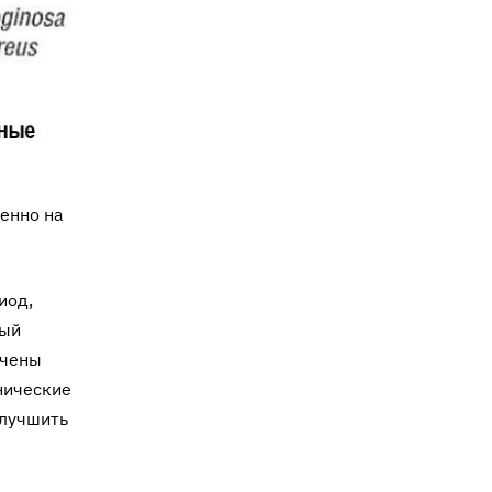
енно на
иод,
ный
ечены
нические
улучшить