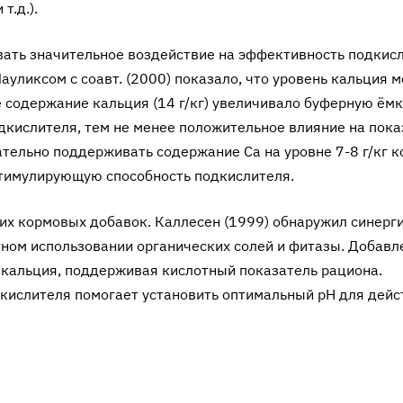
т.д.).
вать значительное воздействие на эффективность подкис
ауликсом с соавт. (2000) показало, что уровень кальция 
 содержание кальция (14 г/кг) увеличивало буферную ёмк
кислителя, тем не менее положитель­ное влияние на пока
тельно поддерживать содержание Са на уровне 7-8 г/кг к
стимулирующую способность подкислителя.
их кормовых добавок. Каллесен (1999) обнаружил синерг
тном использовании органических солей и фитазы. Добавл
 кальция, поддерживая кислотный показатель рациона.
кислителя помогает установить оптимальный pH для дейс