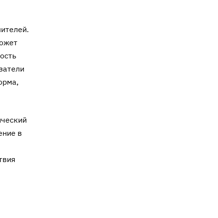
лителей.
может
ость
затели
орма,
ический
ение в
твия