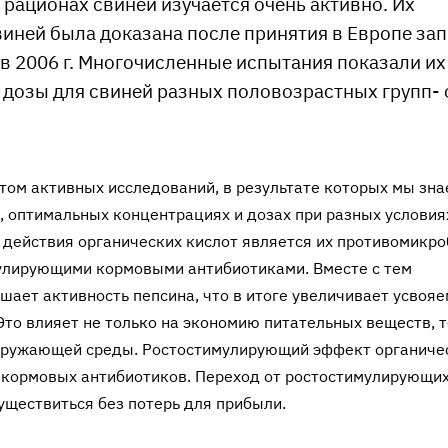
 рационах свиней изучается очень активно. Их
иней была доказана после принятия в Европе зап
в 2006 г. Многочисленные испытания показали их
дозы для свиней разных половозрастных групп- 
том активных исследований, в результате которых мы зна
, оптимальных концентрациях и дозах при разных условия
 действия органических кислот является их противомикр
мулирующими кормовыми антибиотиками. Вместе с тем
а­ет активность пепсина, что в итоге увеличивает усвояе
Это влияет не только на экономию питательных веществ, 
кружаю­щей среды. Ростостимулирующий эффект органиче
кормо­вых антибиотиков. Переход от ростостимулирующих
щес­твиться без потерь для прибыли.