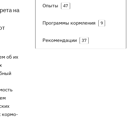
Опыты
47
рета на
Программы кормления
9
от
Рекомендации
37
ем об их
х
обный
мость
тем
ских
 кормо­