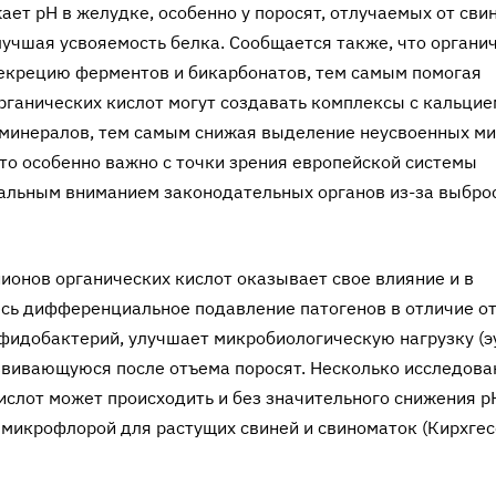
ет pH в желудке, особенно у поросят, отлучаемых от сви
лучшая усвояемость белка. Сообщается также, что органич
екрецию ферментов и бикарбонатов, тем самым помогая
рганических кислот могут создавать комплек­сы с кальцие
х минералов, тем самым снижая выделение неусвоенных м
 Это особенно важно с точки зрения европейской системы
тальным вниманием законодательных органов из-за выбро
ионов органических кислот оказывает свое влияние и в
сь дифференциальное подавление патогенов в отличие о
фидобактерий, улучшает микробиологическую нагрузку (э
звивающуюся после отъема поросят. Несколько исследова
слот может происходить и без значительного снижения pH
й микрофлорой для растущих свиней и свиноматок (Кирхгес