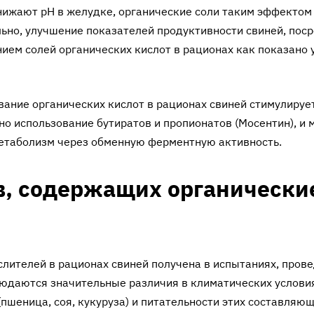
снижают pH в желудке, органические соли таким эффектом
льно, улучшение показателей продуктивности свиней, пос
ием солей органических кислот в рационах как показано 
ание органичес­ких кислот в рационах свиней стимулируе
о использование бутиратов и пропионатов (Мосентин), и 
етаболизм через обменную ферментную активность.
в, содержащих органически
лителей в рационах свиней получена в испытаниях, пров
блюдаются значительные различия в климатических услови
(пшеница, соя, кукуруза) и питательности этих составляю