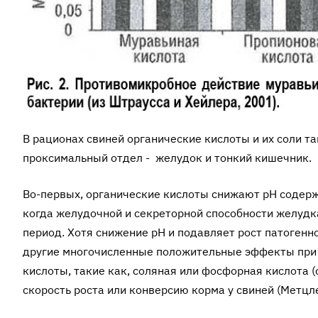
В рационах свиней органические кислоты и их соли т
проксимальный отдел - желудок и тонкий кишечник.
Во-первых, органические кислоты снижают pH содерж
когда желудочной и секреторной способности желудк
период. Хотя снижение pH и подавляет рост патоген
другие многочисленные положительные эффекты при 
кислоты, такие как, соляная или фосфорная кислота 
скорость роста или конвер­сию корма у свиней (Метцл