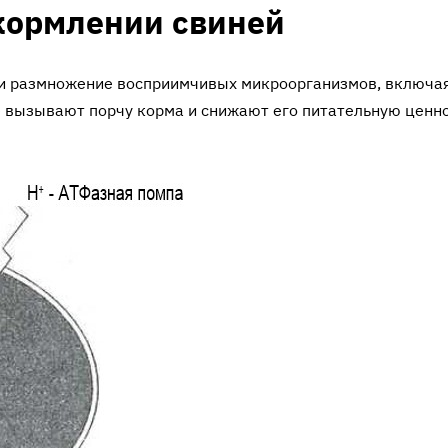
кормлении свиней
т и размножение восприимчивых микроорганизмов, включа
 вызывают порчу корма и снижают его пита­тельную ценно