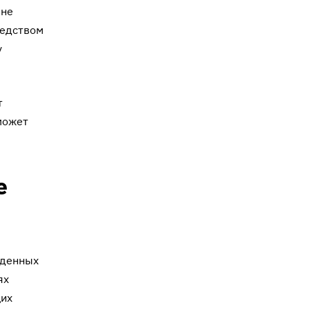
 не
редством
у
т
может
е
еденных
ях
щих