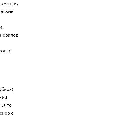
номатки,
ес­кие
м,
инералов
сов в
т
убиоз)
ний
, что
снер с