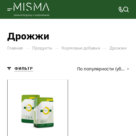
Дрожжи
—
—
—
Главная
Продукты
Кормовые добавки
Дрожжи
ФИЛЬТР
По популярности (убывание)