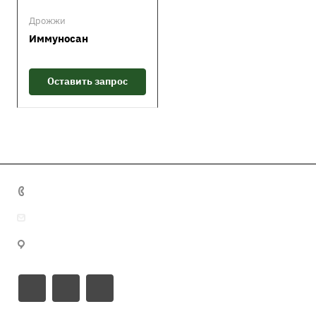
Дрожжи
Иммуносан
Оставить запрос
+7 495 641 32 16
info@misma.pro
125130, г. Москва, ул. Выборгская, д.22, стр.1