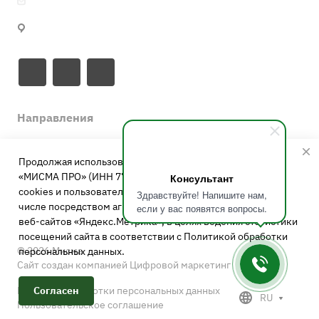
info@misma.pro
125130, г. Москва, ул. Выборгская, д.22, стр.1
Направления
Каталог
Свиноводство
Продолжая использовать сайт, Вы даете согласие ООО
Птицеводство
Компания
Кормовые добавки
«МИСМА ПРО» (ИНН 7743885155) на обработку файлов
Консультант
КРС
cookies и пользовательских данных, собираемых в том
Аминокислоты
Здравствуйте! Напишите нам,
Кормовые решения
О компании
числе посредством агрегатора статистики посетителей
Аквакультура
если у вас появятся вопросы.
Витамины
Сотрудники
веб-сайтов «Яндекс.Метрика», в целях ведения статистики
Петфуд
Бройлеры
посещений сайта в соответствии с
Политикой обработки
Поставщики
Кролиководство
Индейка
© 2026 Мисма
персональных данных
.
Вакансии
Сайт создан компанией Цифровой маркетинг
Коневодство
КРС
Контакты
Несушка
Политика обработки персональных данных
Согласен
RU
Реквизиты
Пользовательское соглашение
Свиньи