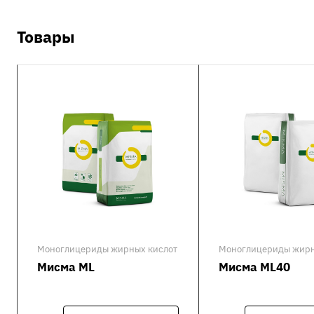
Товары
Моноглицериды жирных кислот
Моноглицериды жирн
Мисма ML
Мисма ML40