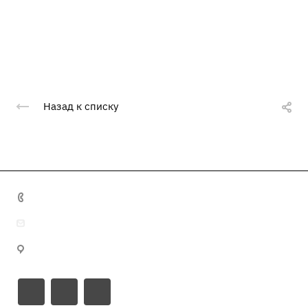
Назад к списку
+7 495 641 32 16
info@misma.pro
125130, г. Москва, ул. Выборгская, д.22, стр.1