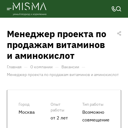
Менеджер проекта по
продажам витаминов
и аминокислот
—
—
—
Главная
О компании
Вакансии
Менеджер проекта по продажам витаминов и аминокислот
Город
Опыт
Тип работы
работы
Москва
Возможно
от 2 лет
совмещение