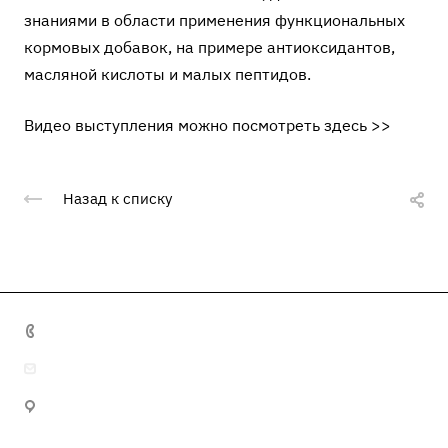
знаниями в области применения функциональных
кормовых добавок, на примере антиоксидантов,
масляной кислоты и малых пептидов.
Видео выступления можно посмотреть
здесь >>
Назад к списку
+7 495 641 32 16
info@misma.pro
125130, г. Москва, ул. Выборгская, д.22, стр.1