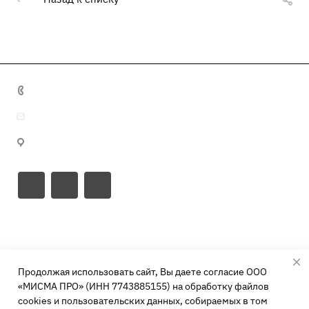
+7 495 641 32 16
info@misma.pro
125130, г. Москва, ул. Выборгская, д.22, стр.1
Направления
Каталог
Свиноводство
Продолжая использовать сайт, Вы даете согласие ООО
Птицеводство
Компания
Кормовые добавки
«МИСМА ПРО» (ИНН 7743885155) на обработку файлов
КРС
cookies и пользовательских данных, собираемых в том
Аминокислоты