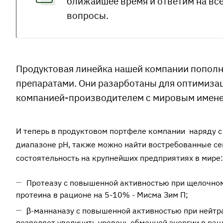
ближайшее время и ответим на вс
вопросы.
Продуктовая линейка нашей компании попо
препаратами. Они разарботаны для оптимиза
компанией-производителем с мировым имене
И теперь в продуктовом портфеле компании наряду 
диапазоне pH, также можно найти востребованные с
состоятельность на крупнейших предприятиях в мире:
Протеазу с повышенной активностью при щелочном
протеина в рационе на 5-10% -
Мисма Зим П
;
β-маннаназу с повышенной активностью при нейтр
позволяет увеличить уровень обменной энергии в р