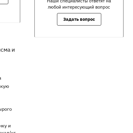
Наши специалисты ответят на
любой интересующий вопрос
Задать вопрос
исма и
м
скую
ырого
нку и
ккал/кг