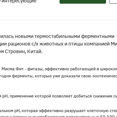
е интересующие
лнилась новыми термостабильными ферментными
ции рационов с/х животных и птицы компанией М
м Стровин, Китай.
с Мисма Фит - фитазы, эффективно работающей в широко
егодня ферменты, которые уже доказали свою зоотехниче
 рН, применение которой позволяет добиться снижения с
альном pH, которая эффективно разрушает клеточную сте
ационе с помощью высвобождения дополнительных 50-100 