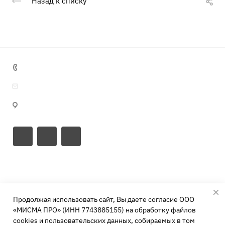
Назад к списку
+7 495 641 32 16
info@misma.pro
125130, г. Москва, ул. Выборгская, д.22, стр.1
Направления
Каталог
Свиноводство
Продолжая использовать сайт, Вы даете согласие ООО
Птицеводство
Компания
Кормовые добавки
«МИСМА ПРО» (ИНН 7743885155) на обработку файлов
КРС
cookies и пользовательских данных, собираемых в том
Аминокислоты