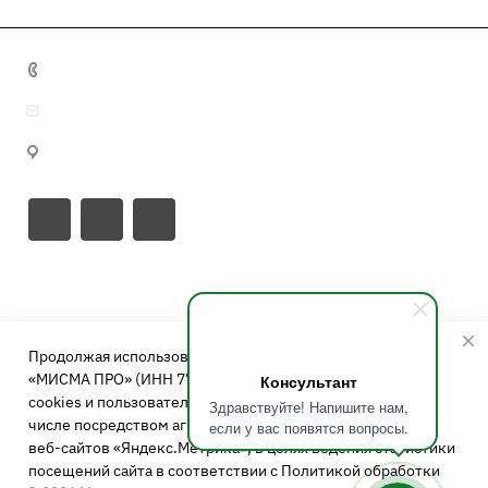
+7 495 641 32 16
info@misma.pro
125130, г. Москва, ул. Выборгская, д.22, стр.1
Направления
Каталог
Свиноводство
Продолжая использовать сайт, Вы даете согласие ООО
Птицеводство
Компания
Кормовые добавки
«МИСМА ПРО» (ИНН 7743885155) на обработку файлов
Консультант
КРС
cookies и пользовательских данных, собираемых в том
Аминокислоты
Здравствуйте! Напишите нам,
Кормовые решения
О компании
числе посредством агрегатора статистики посетителей
Аквакультура
если у вас появятся вопросы.
Витамины
веб-сайтов «Яндекс.Метрика», в целях ведения статистики
Сотрудники
Петфуд
Бройлеры
посещений сайта в соответствии с
Политикой обработки
Поставщики