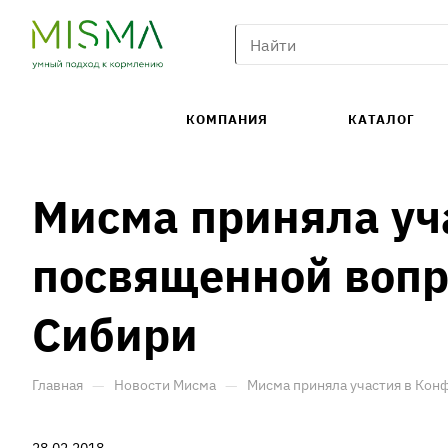
КОМПАНИЯ
КАТАЛОГ
Мисма приняла уч
посвященной вопр
Сибири
—
—
Главная
Новости Мисма
Мисма приняла участия в Кон