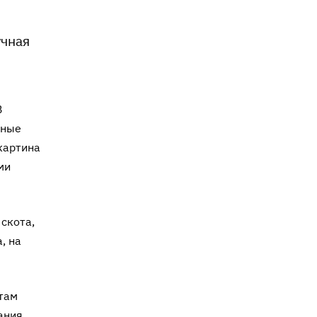
учная
В
вные
картина
ми
скота,
, на
там
ания