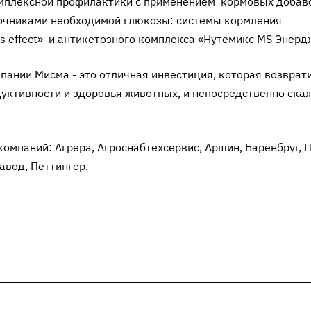
мплексной профилактики с применением кормовых добав
очниками необходимой глюкозы: системы кормления
effect» и антикетозного комплекса «Нутемикс MS Энерд
нии Мисма - это отличная инвестиция, которая возврати
уктивности и здоровья животных, и непосредственно ска
омпаний: Агрера, Агроснабтехсервис, Аршин, Баренбруг, 
вод, Петтингер.