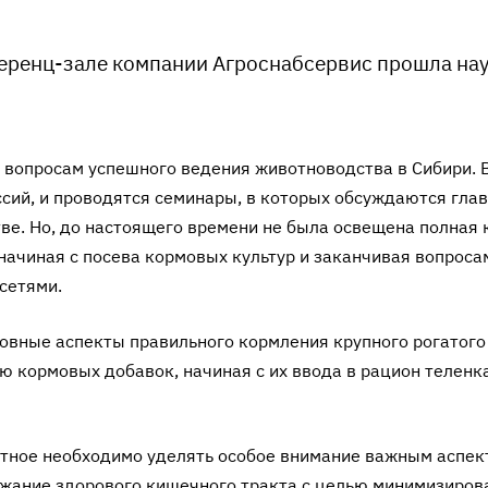
ференц-зале компании Агроснабсервис прошла на
вопросам успешного ведения животноводства в Сибири. 
сий, и проводятся семинары, в которых обсуждаются гла
ве. Но, до настоящего времени не была освещена полная 
начиная с посева кормовых культур и заканчивая вопроса
сетями.
вные аспекты правильного кормления крупного рогатого 
 кормовых добавок, начиная с их ввода в рацион теленка
отное необходимо уделять особое внимание важным аспек
ржание здорового кишечного тракта с целью минимизиров