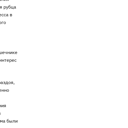
я рубца
есса в
ого
ишечнике
интерес
раздоя,
енно
ния
и
сма были