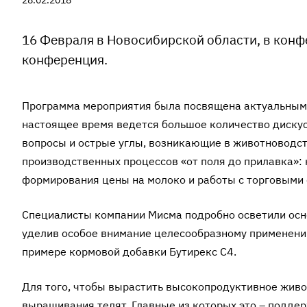
28.02.2018
16 Февраля в Новосибирской области, в кон
конференция.
Программа мероприятия была посвящена актуальным 
настоящее время ведется большое количество дискус
вопросы и острые углы, возникающие в животноводст
производственных процессов «от поля до прилавка»: 
формирования цены на молоко и работы с торговыми 
Специалисты компании Мисма подробно осветили осно
уделив особое внимание целесообразному применению
примере кормовой добавки
Бутирекс С4
.
Для того, чтобы вырастить высокопродуктивное жив
выращивания телят. Главные из которых это – подде