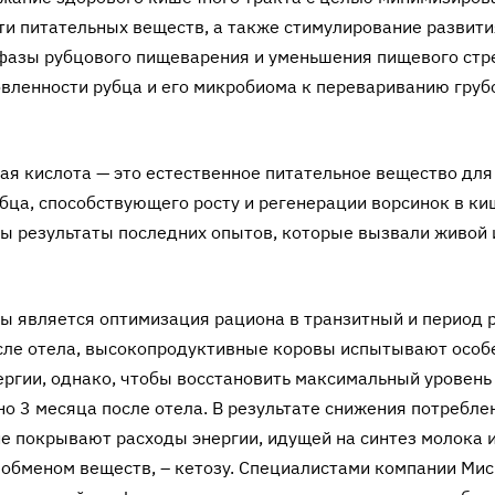
ти питательных веществ, а также стимулирование развити
фазы рубцового пищеварения и уменьшения пищевого стр
вленности рубца и его микробиома к перевариванию груб
ая кислота — это естественное питательное вещество для
бца, способствующего росту и регенерации ворсинок в к
ны результаты последних опытов, которые вызвали живой 
 является оптимизация рациона в транзитный и период 
после отела, высокопродуктивные коровы испытывают особ
ргии, однако, чтобы восстановить максимальный уровень
о 3 месяца после отела. В результате снижения потребле
е покрывают расходы энергии, идущей на синтез молока 
 обменом веществ, – кетозу. Специалистами компании Ми