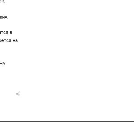
ок,
жи».
тся в
жется на
ГНУ