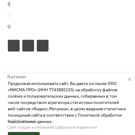
+7 495 641 32 16
info@misma.pro
125130, г. Москва, ул. Выборгская, д.22, стр.1
Направления
Каталог
Свиноводство
Продолжая использовать сайт, Вы даете согласие ООО
Птицеводство
Компания
Кормовые добавки
«МИСМА ПРО» (ИНН 7743885155) на обработку файлов
КРС
cookies и пользовательских данных, собираемых в том
Аминокислоты
Кормовые решения
О компании
числе посредством агрегатора статистики посетителей
Аквакультура
Витамины
веб-сайтов «Яндекс.Метрика», в целях ведения статистики
Сотрудники
Петфуд
Бройлеры
посещений сайта в соответствии с
Политикой обработки
Поставщики
Кролиководство
Индейка
© 2026 Мисма
персональных данных
.
Вакансии
Сайт создан компанией Цифровой маркетинг
Коневодство
КРС