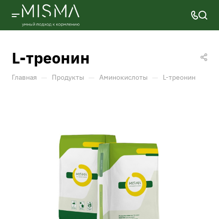
L-треонин
—
—
—
Главная
Продукты
Аминокислоты
L-треонин