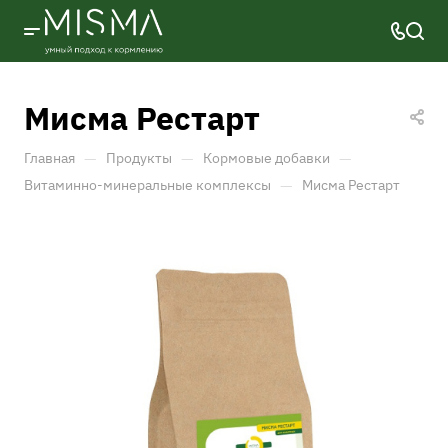
Мисма Рестарт
—
—
—
Главная
Продукты
Кормовые добавки
—
Витаминно-минеральные комплексы
Мисма Рестарт