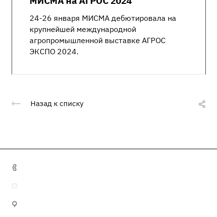
МИСМА на АГРОС 2024
24-26 января МИСМА дебютировала на
крупнейшей международной
агропромышленной выставке АГРОС
ЭКСПО 2024.
Назад к списку
+7 495 641 32 16
info@misma.pro
125130, г. Москва, ул. Выборгская, д.22, стр.1