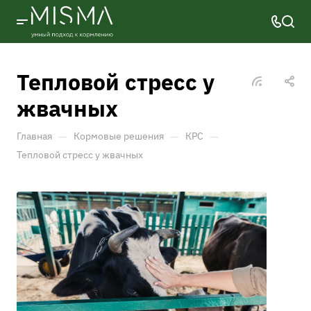
Тепловой стресс у
жвачных
—
—
—
Главная
Кормовые решения
КРС
Тепловой стресс у жвачных