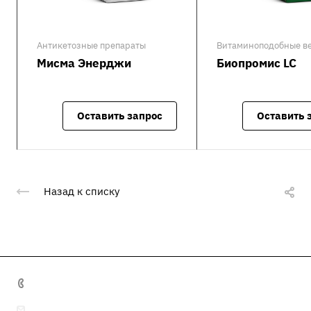
Антикетозные препараты
Витаминоподобные в
Мисма Энерджи
Биопромис LC
Оставить запрос
Оставить 
Назад к списку
+7 495 641 32 16
info@misma.pro