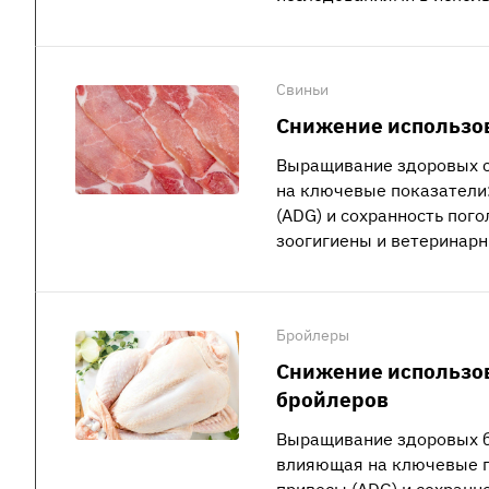
Свиньи
Снижение использов
Выращивание здоровых с
на ключевые показатели:
(ADG) и сохранность пог
зоогигиены и ветеринарн
Бройлеры
Снижение использо
бройлеров
Выращивание здоровых б
влияющая на ключевые п
привесы (ADG) и сохранн