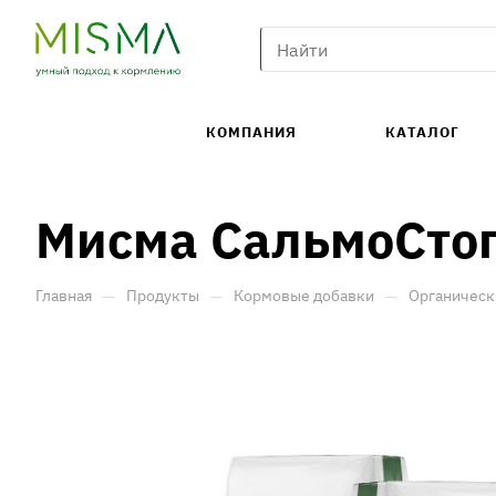
КОМПАНИЯ
КАТАЛОГ
Мисма СальмоСто
—
—
—
Главная
Продукты
Кормовые добавки
Органическ