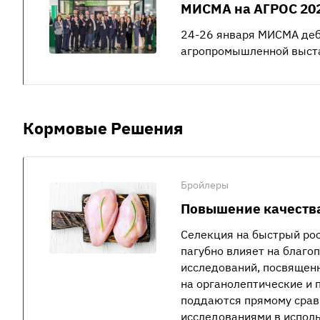
МИСМА на АГРОС 20
24-26 января МИСМА де
агропромышленной выст
Кормовые Решения
Бройлеры
Повышение качеств
Селекция на быстрый рос
пагубно влияет на благоп
исследований, посвящен
на органолептические и 
поддаются прямому срав
исследованиями в исполь