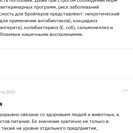
 ветеринарных программ, риск заболеваний
сность для бройлеров представляют: некротический
 для применения антибиотиков), кокцидиоз
терита), колибактериоз (E. coli), сальмонеллез и
губляемые кишечными воспалениями.
ста 2025
в
азрывно связана со здоровьем людей и животных, а
ктов питания. Ее значение критично не только в
 также на уровне отдельного предприятия,